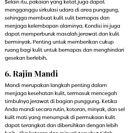
Selain itu, pakaian yang ketat juga dapat
mengganggu sirkulasi udara di area punggung,
sehingga membuat kulit sulit bernapas dan
menjaga kelembapan alaminya. Kondisi ini juga
dapat memperburuk masalah jerawat dan kulit
berminyak. Penting untuk memberikan cukup
ruang bagi kulit untuk bernapas dan menghindari
gesekan berlebih.
6. Rajin Mandi
Mandi merupakan langkah penting dalam
menjaga kesehatan kulit, termasuk mencegah
timbulnya jerawat di bagian punggung. Ketika
Anda mandi secara rutin, kotoran, minyak, dan sel
kulit mati yang menumpuk di permukaan kulit
dapat terangkat dan dibersihkan dengan lebih