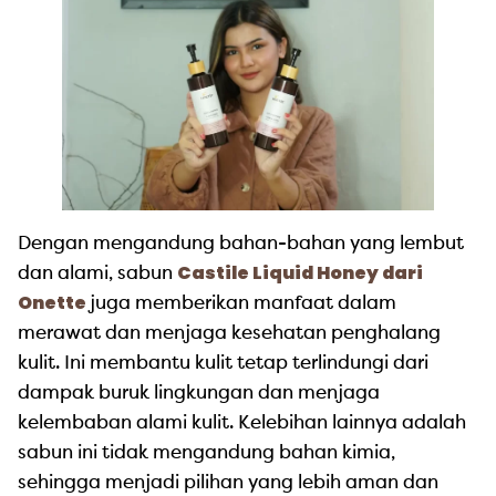
Dengan mengandung bahan-bahan yang lembut
Castile Liquid Honey dari
dan alami, sabun
Onette
juga memberikan manfaat dalam
merawat dan menjaga kesehatan penghalang
kulit. Ini membantu kulit tetap terlindungi dari
dampak buruk lingkungan dan menjaga
kelembaban alami kulit. Kelebihan lainnya adalah
sabun ini tidak mengandung bahan kimia,
sehingga menjadi pilihan yang lebih aman dan