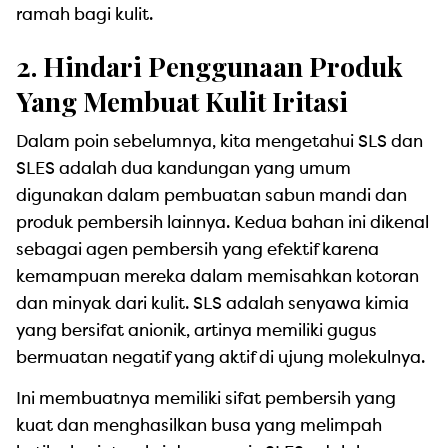
ramah bagi kulit.
2. Hindari Penggunaan Produk
Yang Membuat Kulit Iritasi
Dalam poin sebelumnya, kita mengetahui SLS dan
SLES adalah dua kandungan yang umum
digunakan dalam pembuatan sabun mandi dan
produk pembersih lainnya. Kedua bahan ini dikenal
sebagai agen pembersih yang efektif karena
kemampuan mereka dalam memisahkan kotoran
dan minyak dari kulit. SLS adalah senyawa kimia
yang bersifat anionik, artinya memiliki gugus
bermuatan negatif yang aktif di ujung molekulnya.
Ini membuatnya memiliki sifat pembersih yang
kuat dan menghasilkan busa yang melimpah