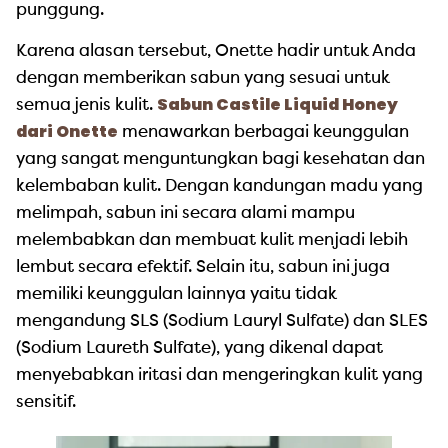
punggung.
Karena alasan tersebut, Onette hadir untuk Anda
dengan memberikan sabun yang sesuai untuk
Sabun Castile Liquid Honey
semua jenis kulit.
dari Onette
menawarkan berbagai keunggulan
yang sangat menguntungkan bagi kesehatan dan
kelembaban kulit. Dengan kandungan madu yang
melimpah, sabun ini secara alami mampu
melembabkan dan membuat kulit menjadi lebih
lembut secara efektif. Selain itu, sabun ini juga
memiliki keunggulan lainnya yaitu tidak
mengandung SLS (Sodium Lauryl Sulfate) dan SLES
(Sodium Laureth Sulfate), yang dikenal dapat
menyebabkan iritasi dan mengeringkan kulit yang
sensitif.