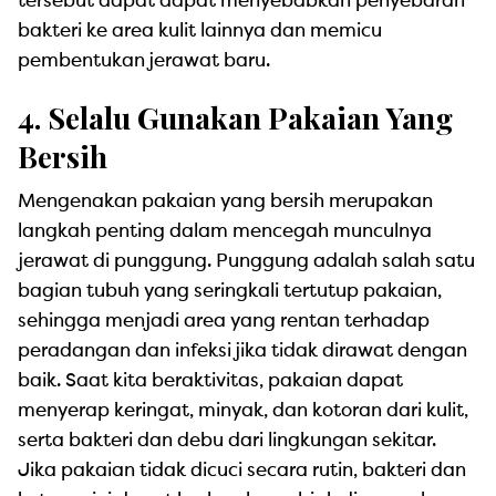
tersebut dapat dapat menyebabkan penyebaran
bakteri ke area kulit lainnya dan memicu
pembentukan jerawat baru.
4. Selalu Gunakan Pakaian Yang
Bersih
Mengenakan pakaian yang bersih merupakan
langkah penting dalam mencegah munculnya
jerawat di punggung. Punggung adalah salah satu
bagian tubuh yang seringkali tertutup pakaian,
sehingga menjadi area yang rentan terhadap
peradangan dan infeksi jika tidak dirawat dengan
baik. Saat kita beraktivitas, pakaian dapat
menyerap keringat, minyak, dan kotoran dari kulit,
serta bakteri dan debu dari lingkungan sekitar.
Jika pakaian tidak dicuci secara rutin, bakteri dan