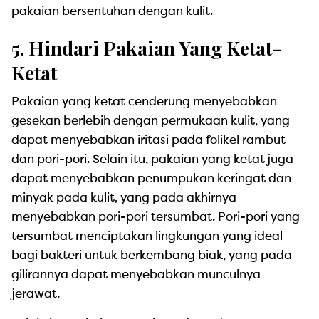
pakaian bersentuhan dengan kulit.
5. Hindari Pakaian Yang Ketat-
Ketat
Pakaian yang ketat cenderung menyebabkan
gesekan berlebih dengan permukaan kulit, yang
dapat menyebabkan iritasi pada folikel rambut
dan pori-pori. Selain itu, pakaian yang ketat juga
dapat menyebabkan penumpukan keringat dan
minyak pada kulit, yang pada akhirnya
menyebabkan pori-pori tersumbat. Pori-pori yang
tersumbat menciptakan lingkungan yang ideal
bagi bakteri untuk berkembang biak, yang pada
gilirannya dapat menyebabkan munculnya
jerawat.