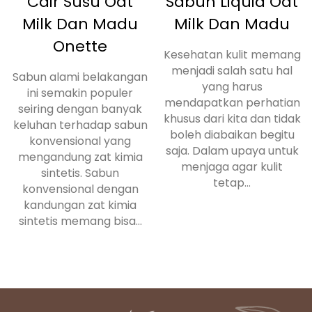
Cair Susu Oat
Sabun Liquid Oat
Milk Dan Madu
Milk Dan Madu
Onette
Kesehatan kulit memang
menjadi salah satu hal
Sabun alami belakangan
yang harus
ini semakin populer
mendapatkan perhatian
seiring dengan banyak
khusus dari kita dan tidak
keluhan terhadap sabun
boleh diabaikan begitu
konvensional yang
saja. Dalam upaya untuk
mengandung zat kimia
menjaga agar kulit
sintetis. Sabun
tetap...
konvensional dengan
kandungan zat kimia
sintetis memang bisa...